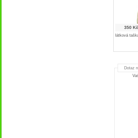
350 K
látková tašk
Dotaz n
Va