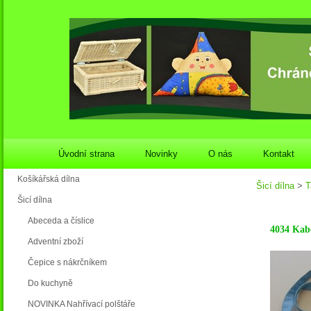
Úvodní strana
Novinky
O nás
Kontakt
Košíkářská dílna
Šicí dílna
>
T
Šicí dílna
Abeceda a číslice
4034 Kab
Adventní zboží
Čepice s nákrčníkem
Do kuchyně
NOVINKA Nahřívací polštáře