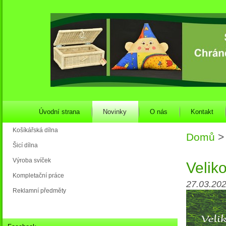
Úvodní strana
Novinky
O nás
Kontakt
Košíkářská dílna
Domů
>
Šicí dílna
Výroba svíček
Velik
Kompletační práce
27.03.202
Reklamní předměty