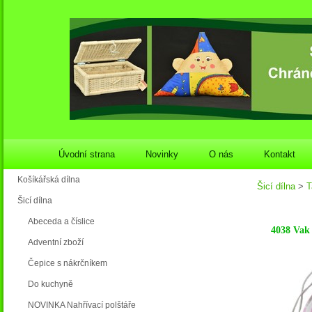
Úvodní strana
Novinky
O nás
Kontakt
Košíkářská dílna
Šicí dílna
>
T
Šicí dílna
Abeceda a číslice
4038 Vak
Adventní zboží
Čepice s nákrčníkem
Do kuchyně
NOVINKA Nahřívací polštáře