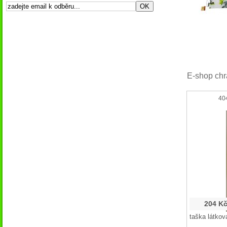
E-shop chr
40
204 K
taška látkov