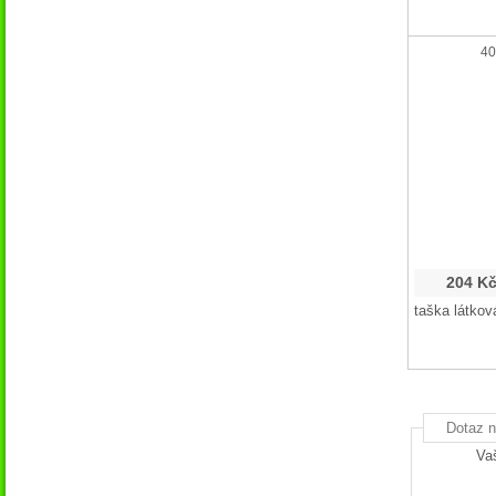
40
204 K
taška látkov
Dotaz n
Va