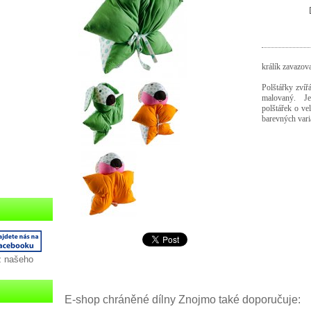
králík zavazov
Polštářky zvířá
malovaný. J
polštářek o v
barevných vari
z našeho
E-shop chráněné dílny Znojmo také doporučuje: