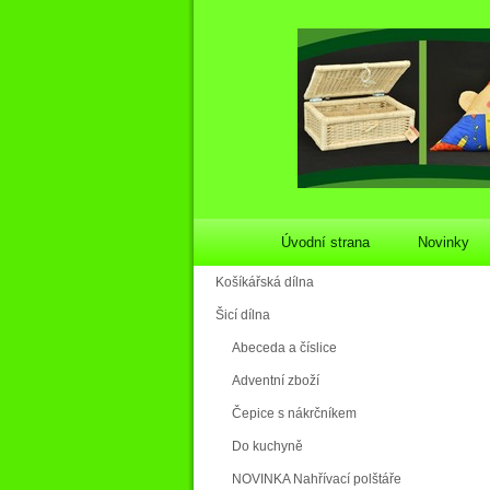
Úvodní strana
Novinky
Košíkářská dílna
Šicí dílna
Abeceda a číslice
Adventní zboží
Čepice s nákrčníkem
Do kuchyně
NOVINKA Nahřívací polštáře