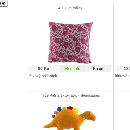
4207 Polštářek
90 Kč
více info
18
látkový polštářek
látkové 
4729 Polštářek zvířátko - stegosaurus