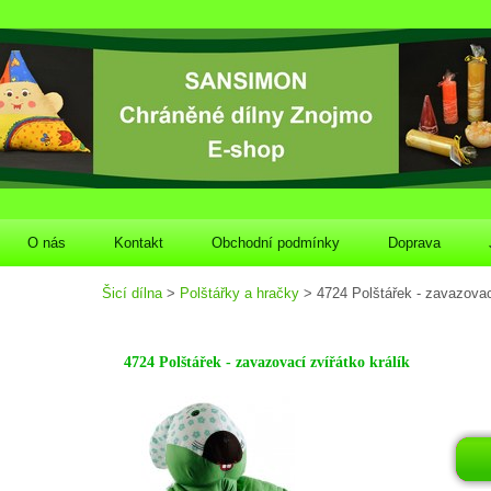
O nás
Kontakt
Obchodní podmínky
Doprava
Šicí dílna
>
Polštářky a hračky
> 4724 Polštářek - zavazovací
4724 Polštářek - zavazovací zvířátko králík