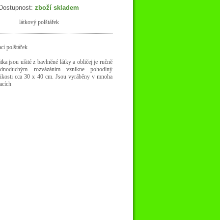
Dostupnost:
zboží skladem
látkový polštářek
ací polštářek
tka jsou ušité z bavlněné látky a obličej je ručně
ednoduchým rozvázáním vznikne pohodlný
elikosti cca 30 x 40 cm. Jsou vyráběny v mnoha
acích