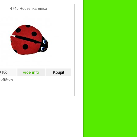
4745 Housenka Emča
0 Kč
více info
zvířátko