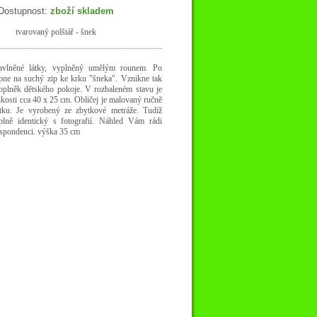
Dostupnost:
zboží skladem
tvarovaný polštář - šnek
bavlněné látky, vyplněný umělým rounem. Po
ipne na suchý zip ke krku "šneka". Vznikne tak
oplněk dětského pokoje. V rozbaleném stavu je
likosti cca 40 x 25 cm. Obličej je malovaný ručně
tku. Je vyrobený ze zbytkové metráže. Tudíž
lně identický s fotografií. Náhled Vám rádi
espondenci.
výška 35 cm