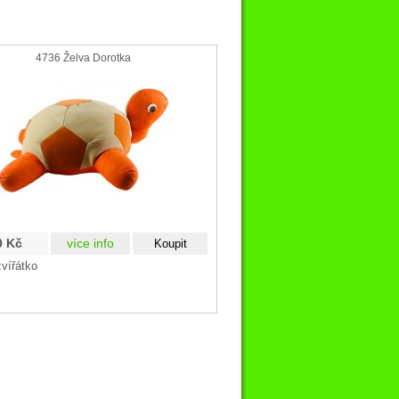
4736 Želva Dorotka
0 Kč
více info
zvířátko