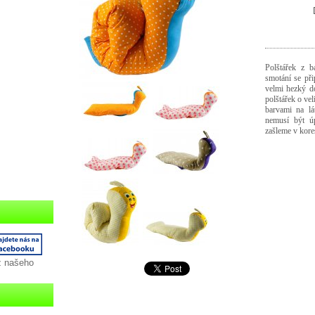
Polštářek z 
smotání se př
velmi hezký d
polštářek o ve
barvami na lá
nemusí být úp
zašleme v kor
z našeho