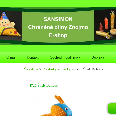
O nás
Kontakt
Obchodní podmínky
Doprava
Šicí dílna
>
Polštářky a hračky
> 4725 Šnek Bohouš
4725 Šnek Bohouš