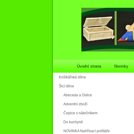
Úvodní strana
Novinky
Košíkářská dílna
Šicí dílna
Abeceda a číslice
Adventní zboží
Čepice s nákrčníkem
Do kuchyně
NOVINKA Nahřívací polštáře