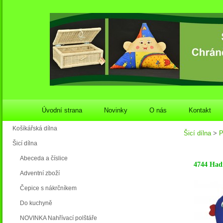
Úvodní strana
Novinky
O nás
Kontakt
Košíkářská dílna
Šicí dílna
>
P
Šicí dílna
Abeceda a číslice
4744 Hadr
Adventní zboží
Čepice s nákrčníkem
Do kuchyně
NOVINKA Nahřívací polštáře