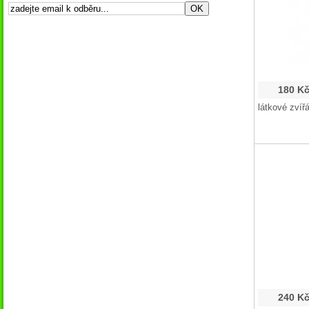
180 K
látkové zvíř
240 K