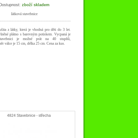
Dostupnost:
zboží skladem
látková stavebnice
ušita z látky, která je vhodná pro děti do 3 let.
vlněné plátno s barevným potiskem. Vycpaná je
Stavebnici je možné prát na 40 stupňů,
ěr válce je 15 cm, délka 25 cm. Cena za kus.
4824 Stavebnice - střecha