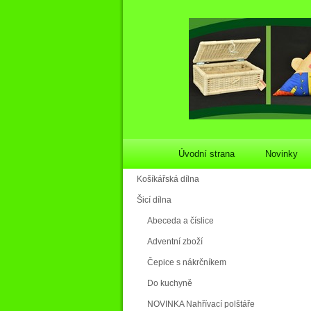
Úvodní strana
Novinky
Košíkářská dílna
Šicí dílna
Abeceda a číslice
Adventní zboží
Čepice s nákrčníkem
Do kuchyně
NOVINKA Nahřívací polštáře