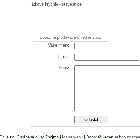
látkové krychle - stavebnice
Dotaz na prodavače ohledně zboží
Vaše jméno:
E-mail:
Dotaz:
N s.r.o. Chráněné dílny Znojmo |
Mapa webu
|
Doporučujeme:
eshop zdarm