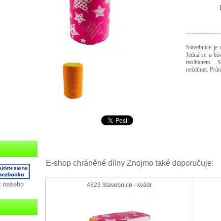
Stavebnice je 
Jedná se o ba
molitanem. 
neždímat.
Prům
E-shop chráněné dílny Znojmo také doporučuje:
z našeho
4823 Stavebnice - kvádr