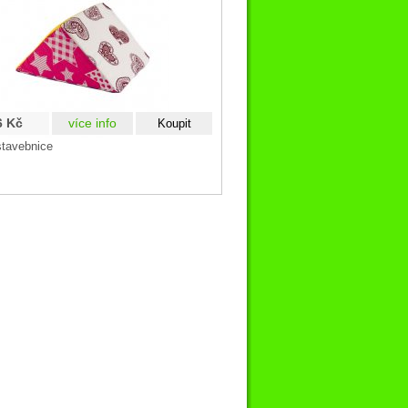
6 Kč
více info
stavebnice