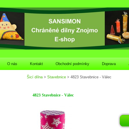
O nás
Kontakt
Obchodní podmínky
Doprava
Šicí dílna
>
Stavebnice
> 4823 Stavebnice - Válec
4823 Stavebnice - Válec