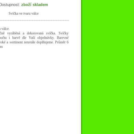
Dostupnost:
zboží skladem
Svíčka ve tvaru válce
 válce.
učně vyráběná a dekorovaná svíčka. Svíčky
očtu i barvě dle Vaší objednávky. Barevné
roké a sortiment neustále doplňujeme. Průměr 6
cm