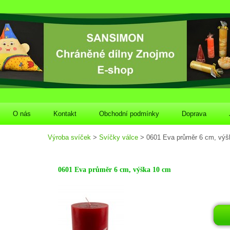
O nás
Kontakt
Obchodní podmínky
Doprava
Výroba svíček
>
Svíčky válce
> 0601 Eva průměr 6 cm, výš
0601 Eva průměr 6 cm, výška 10 cm