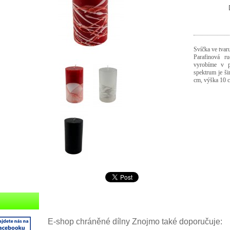
Svíčka ve tvaru
Parafinová r
vyrobíme v p
spektrum je ši
cm, výška 10 
E-shop chráněné dílny Znojmo také doporučuje: