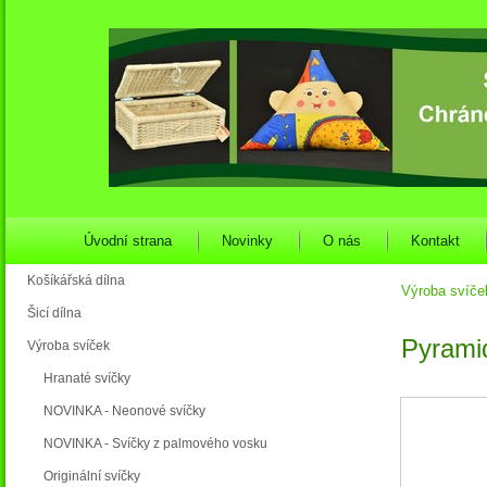
Úvodní strana
Novinky
O nás
Kontakt
Košíkářská dílna
Výroba svíče
Šicí dílna
Pyrami
Výroba svíček
Hranaté svíčky
NOVINKA - Neonové svíčky
NOVINKA - Svíčky z palmového vosku
Originální svíčky