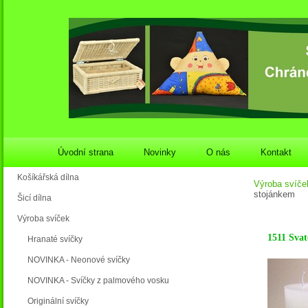
Úvodní strana
Novinky
O nás
Kontakt
Košíkářská dílna
Výroba svíče
stojánkem
Šicí dílna
Výroba svíček
1511 Svat
Hranaté svíčky
NOVINKA - Neonové svíčky
NOVINKA - Svíčky z palmového vosku
Originální svíčky