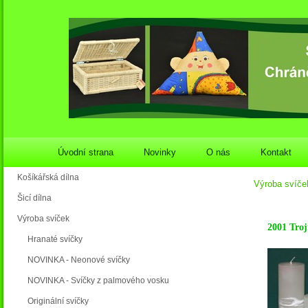
Úvodní strana
Novinky
O nás
Kontakt
Košíkářská dílna
Výroba svíče
Šicí dílna
Výroba svíček
2001 Troj
Hranaté svíčky
NOVINKA - Neonové svíčky
NOVINKA - Svíčky z palmového vosku
Originální svíčky