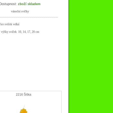
Dostupnost:
zboží skladem
vánoční svíčky
ice svíček velká
 výšky svíček 10, 14, 1
7, 20 cm
2216 Šiška