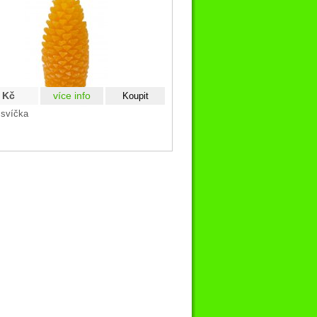
 Kč
více info
 svíčka