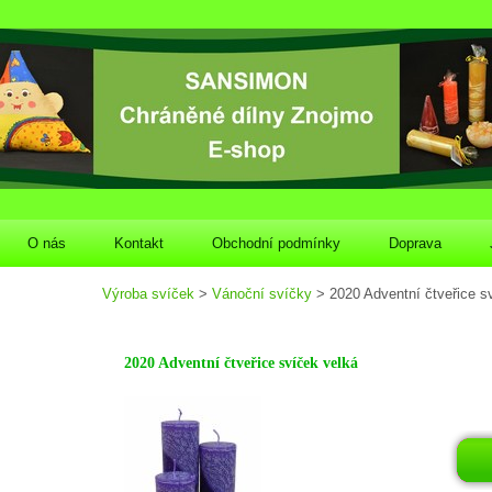
O nás
Kontakt
Obchodní podmínky
Doprava
Výroba svíček
>
Vánoční svíčky
> 2020 Adventní čtveřice s
2020 Adventní čtveřice svíček velká