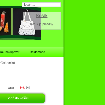
Košík
Košík je prázdný
Jak nakupovat
Reklamace
víček velká
cena:
340,-
Kč