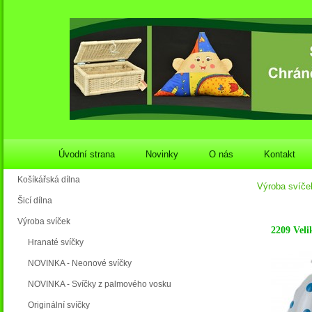
Úvodní strana
Novinky
O nás
Kontakt
Košíkářská dílna
Výroba svíče
Šicí dílna
Výroba svíček
2209 Veli
Hranaté svíčky
NOVINKA - Neonové svíčky
NOVINKA - Svíčky z palmového vosku
Originální svíčky