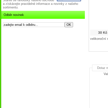
Staňte se fanoušky našeho obchodu
a získávejte pravidelné informace a novinky z našeho
sortimentu.
Odběr novinek
30 Kč
velikonoční 
Dotaz n
Va