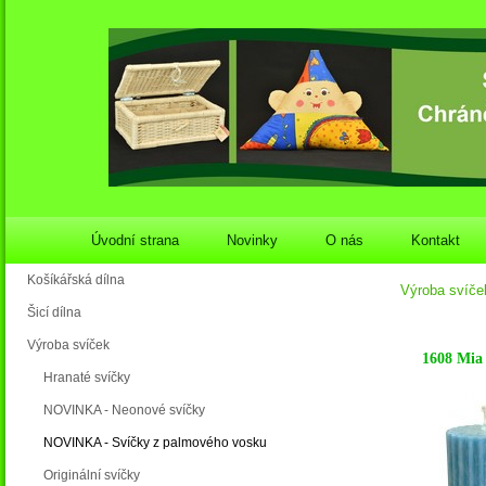
Úvodní strana
Novinky
O nás
Kontakt
Košíkářská dílna
Výroba svíče
Šicí dílna
Výroba svíček
1608 Mia
Hranaté svíčky
NOVINKA - Neonové svíčky
NOVINKA - Svíčky z palmového vosku
Originální svíčky