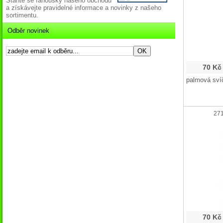
Staňte se fanoušky našeho obchodu
a získávejte pravidelné informace a novinky z našeho
sortimentu.
Odběr novinek
70 Kč
palmová sví
271
70 Kč