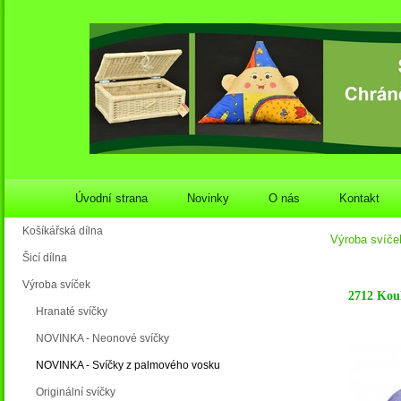
Úvodní strana
Novinky
O nás
Kontakt
Košíkářská dílna
Výroba svíče
Šicí dílna
Výroba svíček
2712 Kou
Hranaté svíčky
NOVINKA - Neonové svíčky
NOVINKA - Svíčky z palmového vosku
Originální svíčky