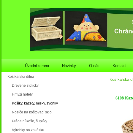
Úvodní strana
Novinky
O nás
Kontakt
Košíkářská dílna
Košíkářská d
Dřevěné stoličky
Hmyzí hotely
6108 Kaz
Košíky, kazety, misky, zvonky
Nosiče na koštovací sklo
Prádelní koše, šuplíky
Výrobky na zakázku