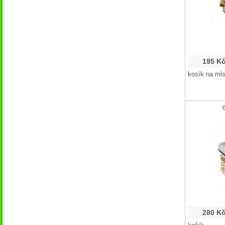
195 K
kosík na ml
280 K