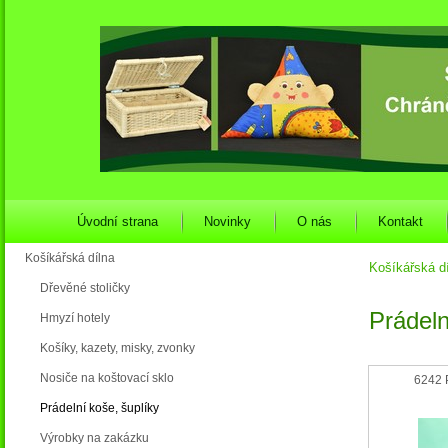
Úvodní strana
Novinky
O nás
Kontakt
Košíkářská dílna
Košíkářská d
Dřevěné stoličky
Prádeln
Hmyzí hotely
Košíky, kazety, misky, zvonky
Nosiče na koštovací sklo
6242 
Prádelní koše, šuplíky
Výrobky na zakázku