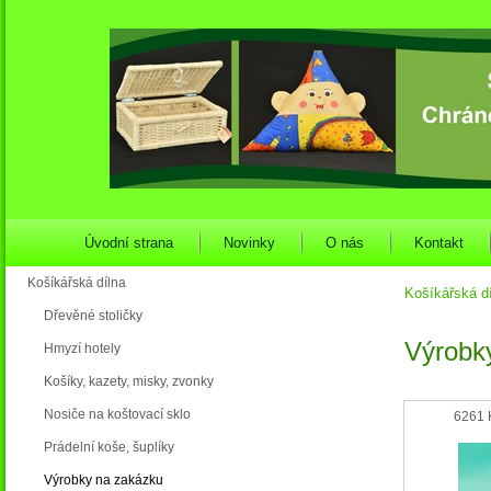
Úvodní strana
Novinky
O nás
Kontakt
Košíkářská dílna
Košíkářská d
Dřevěné stoličky
Výrobk
Hmyzí hotely
Košíky, kazety, misky, zvonky
Nosiče na koštovací sklo
6261 
Prádelní koše, šuplíky
Výrobky na zakázku